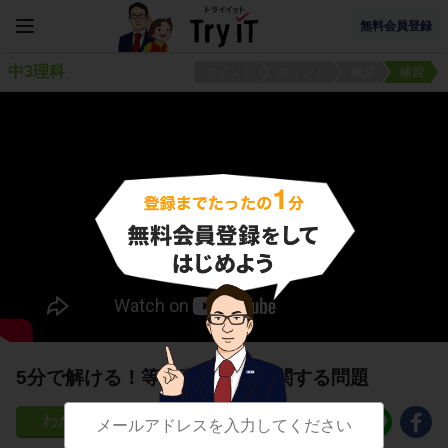
無料会員登録
中3理科
ポイント
ポイント
練習
練習
5分で解ける！等速直線運動に関する問題
25