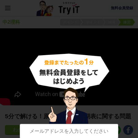
無料会員登録
中2理科
ポイント
ポイント
練習
練習
5分で解ける！原子の性質と周期表に関する問題
114