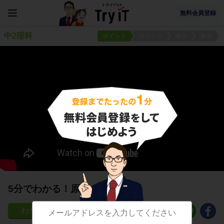
無料会員登録
中2理科
ポイント
ポイント
練習
練習
5分でわかる！原子の性質
950