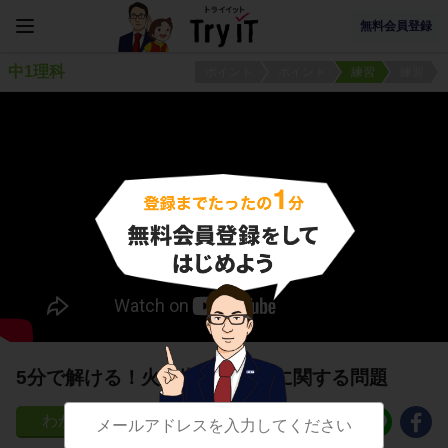
無料会員登録
中1理科
ポイント
ポイント
練習
練習
5分で解ける！火山岩と深成岩に関する問題
141