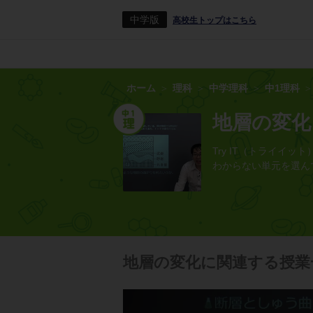
中学版
高校生トップはこちら
ホーム
理科
中学理科
中1理科
地層の変化
Try IT（トライ
わからない単元を選ん
地層の変化に関連する授業