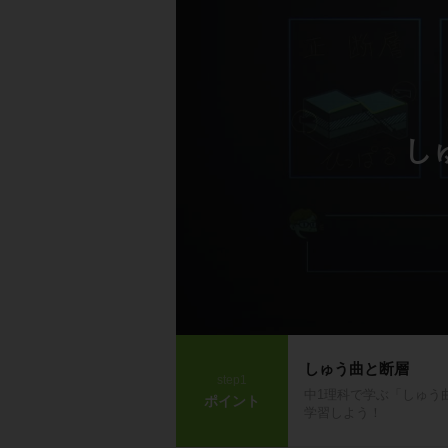
し
しゅう曲と断層
step1
中1理科で学ぶ「しゅう
ポイント
学習しよう！