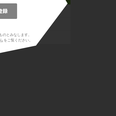
の世界
まわりの物質
ものとみなします。
音・力
ら
をご覧ください。