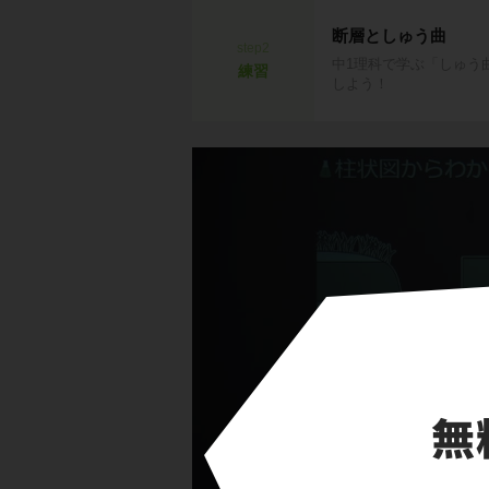
断層としゅう曲
step2
中1理科で学ぶ「しゅう
練習
しよう！