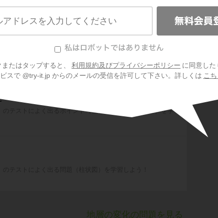
植物
身の
」のテストによく出るポイント（柱状図）を学習しよう！
クまたはタップすると、
利用規約及びプライバシーポリシー
に同意した
光・
スで @try-it.jp からのメールの受信を許可して下さい。詳しくは
こち
と
」のテストによく出るポイント（柱状図からわかること）を学
」のテストによく出る問題（柱状図）を学習しよう！
地層の変化の問題を見る