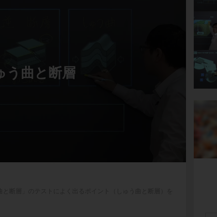
ゅう曲と断層
曲と断層」のテストによく出るポイント（しゅう曲と断層）を