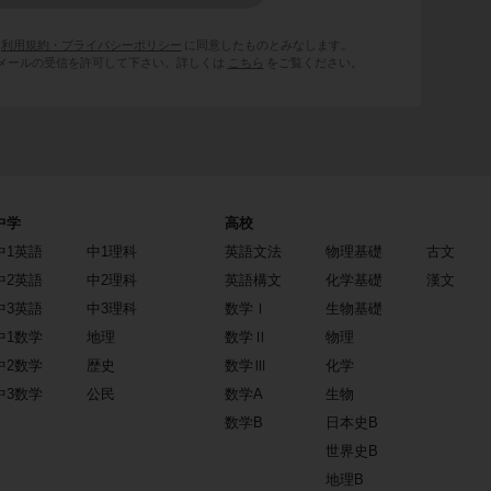
利用規約・プライバシーポリシー
に同意したものとみなします。
 からのメールの受信を許可して下さい。詳しくは
こちら
をご覧ください。
中学
高校
中1英語
中1理科
英語文法
物理基礎
古文
中2英語
中2理科
英語構文
化学基礎
漢文
中3英語
中3理科
数学Ⅰ
生物基礎
中1数学
地理
数学Ⅱ
物理
中2数学
歴史
数学Ⅲ
化学
中3数学
公民
数学A
生物
数学B
日本史B
世界史B
地理B