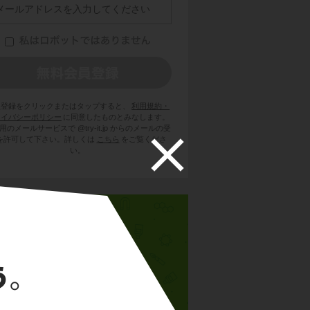
員登録をクリックまたはタップすると、
利用規約・
ライバシーポリシー
に同意したものとみなします。
用のメールサービスで @try-it.jp からのメールの受
を許可して下さい。詳しくは
こちら
をご覧くださ
い。
中1理科