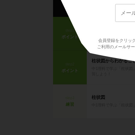
柱状図
step1
ポイント
中1理科で学ぶ「柱状図
会員登録をクリッ
ご利用のメールサービ
柱状図からわかるこ
step2
中1理科で学ぶ「柱状図
ポイント
習しよう！
柱状図
step3
練習
中1理科で学ぶ「柱状図