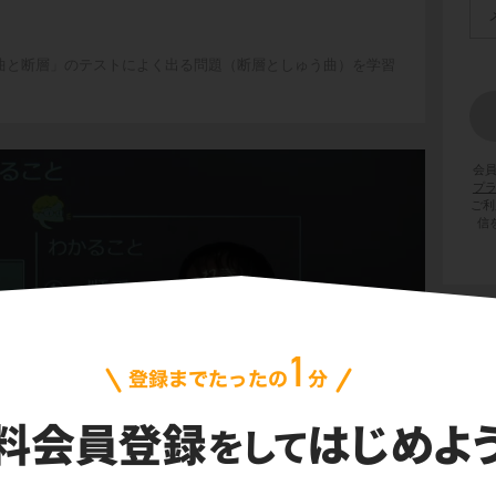
曲と断層」のテストによく出る問題（断層としゅう曲）を学習
会
プ
ご利
信
柱状図