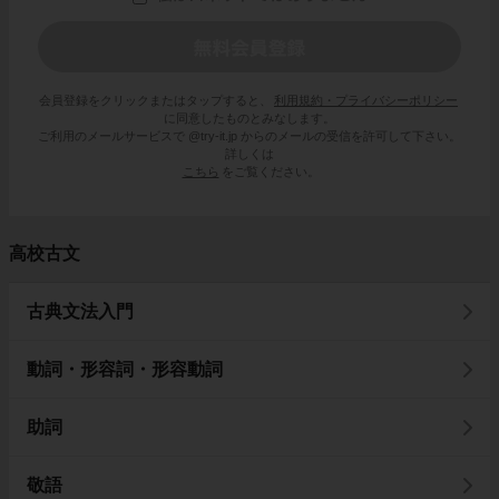
会員登録をクリックまたはタップすると、
利用規約・プライバシーポリシー
に同意したものとみなします。
ご利用のメールサービスで @try-it.jp からのメールの受信を許可して下さい。
詳しくは
こちら
をご覧ください。
高校古文
古典文法入門
動詞・形容詞・形容動詞
助詞
敬語