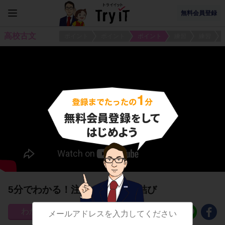
無料会員登録
高校古文
ポイント
ポイント
ポイント
練習
練習
5分でわかる！注意すべき係り結び
169