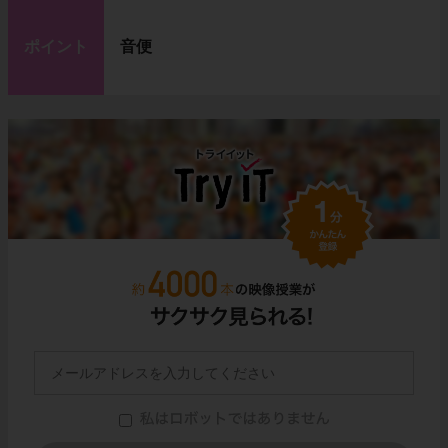
ポイント
音便