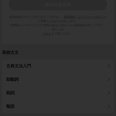
会員登録をクリックまたはタップすると、
利用規約・プライバシーポリシー
に同意したものとみなします。
ご利用のメールサービスで @try-it.jp からのメールの受信を許可して下さい。
詳しくは
こちら
をご覧ください。
高校古文
古典文法入門
助動詞
助詞
敬語