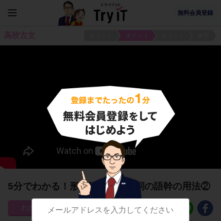
無料会員登録
高校古文
ポイント
ポイント
ポイント
練習
5分でわかる！形容詞・形容動詞の語幹の用法②
36