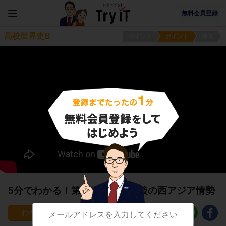
無料会員登録
高校世界史B
ポイント
ポイント
練習
5分でわかる！第一次世界大戦後の西アジア情勢
66