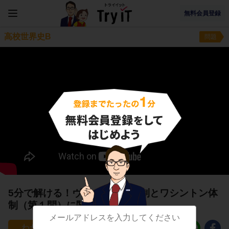
無料会員登録
高校世界史B
問題
5分で解ける！ヴェルサイユ体制とワシントン体
制（第１問）に関する問題
35