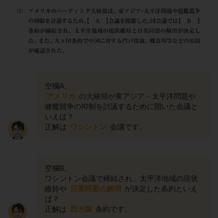
空欄A。
アメリカ
の大統領が東アジア・太平洋問題や
健艦競争の抑制を討議するために開いた会議と
いえば？
正解は
ワシントン
会議です。
空欄B。
ワシントン会議で締結され、太平洋地域の現状
維持や
日英同盟の解消
が決定した条約といえ
ば？
正解は
四カ国
条約です。