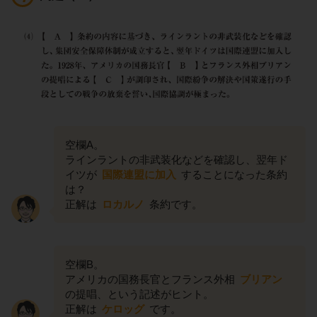
空欄A。
ラインラントの非武装化などを確認し、翌年ド
イツが
国際連盟に加入
することになった条約
は？
正解は
ロカルノ
条約です。
空欄B。
アメリカの国務長官とフランス外相
ブリアン
の提唱、という記述がヒント。
正解は
ケロッグ
です。