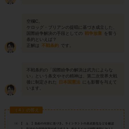
空欄C。
ケロッグ・ブリアンの提唱に基づき成立した、
国際紛争解決の手段としての
戦争放棄
を誓う
条約といえば？
正解は
不戦条約
です。
不戦条約の「国際紛争の解決は武力によらな
い」という条文やその精神は、第二次世界大戦
後に制定された
日本国憲法
にも影響を与えて
います。
（４）の答え