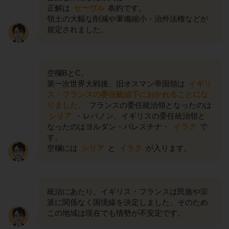
正解は
セーヴル
条約です。
領土の大幅な削減や軍備縮小・治外法権などが
規定されました。
空欄BとC。
第一次世界大戦後、旧オスマン帝国領は
イギリ
ス・フランスの委任統治下におかれることにな
りました。
フランスの委任統治領となったのは
シリア
・レバノン、イギリスの委任統治領と
なったのはヨルダン・パレスチナ・
イラク
で
す。
空欄には
シリア
と
イラク
が入ります。
統治にあたり、イギリス・フランスは民族や宗
派に関係なく国境線を決定しました。そのため
この地域は現在でも情勢が不安定です。