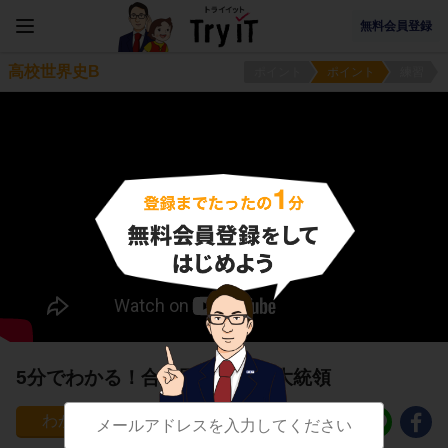
無料会員登録
高校世界史B
ポイント
ポイント
練習
5分でわかる！合衆国の初期の大統領
41