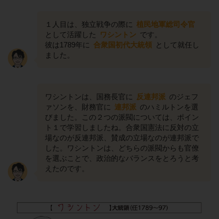
１人目は、独立戦争の際に
植民地軍総司令官
として活躍した
ワシントン
です。
彼は1789年に
合衆国初代大統領
として就任し
ました。
ワシントンは、国務長官に
反連邦派
のジェフ
ァソンを、財務官に
連邦派
のハミルトンを選
びました。この２つの派閥については、ポイン
ト１で学習しましたね。合衆国憲法に反対の立
場なのが反連邦派、賛成の立場なのが連邦派で
した。ワシントンは、どちらの派閥からも官僚
を選ぶことで、政治的なバランスをとろうと考
えたのです。