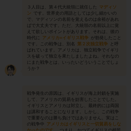
３人目は、第４代大統領に就任した
マディソ
ン
です。世界史の用語としては少し細かいの
で、マディソンの名前を覚えるのは余裕があれ
ばで大丈夫です。ただ、大統領の名前以上に覚
えて欲しいポイントがあります。それは、彼の
時代に
アメリカ=イギリス戦争
が勃発したこと
です。この戦争は、別名
第２次独立戦争
と呼
ばれています。アメリカは、独立戦争でイギリ
スを破って独立を果たしましたよね。それなの
にまた戦争とは、いったいどういうことでしょ
うか？
戦争発生の原因は、イギリスが海上封鎖を実施
して、アメリカの貿易を妨害したことでした。
イギリスとアメリカは対立し、最終的には両国
は講和することになります。しかし、この戦争
で重要なのは勝ち負けではありません。実はこ
の戦争中
アメリカはイギリスと一切貿易をしな
かったのです。
つまり、かつてイギリスの植民