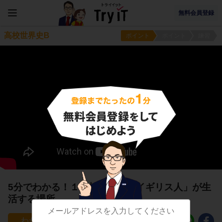
無料会員登録
高校世界史B
ポイント
ポイント
練習
5分でわかる！１３植民地は「イギリス人」が生
活する場所
255