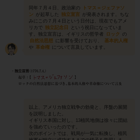
同年７月４日、政治家の
トマス＝ジェファソ
ン
が起草した
独立宣言
が発表されます。ちな
みにこの７月４日という日付は、現在でもアメ
リカで
独立記念日
という祝日になっていま
す。独立宣言は、イギリスの哲学者
ロック
の
自然法思想
に影響を受けており、
基本的人権
や
革命権
について言及しています。
以上、アメリカ独立戦争の勃発と、序盤の展開
を説明しました。
イギリス本国に対し、13植民地側は徐々に団結
を強めていったのです。
次のポイントでは、戦局が一気に転換し、植民
地軍が独立に成功するまでの様子を学習しま