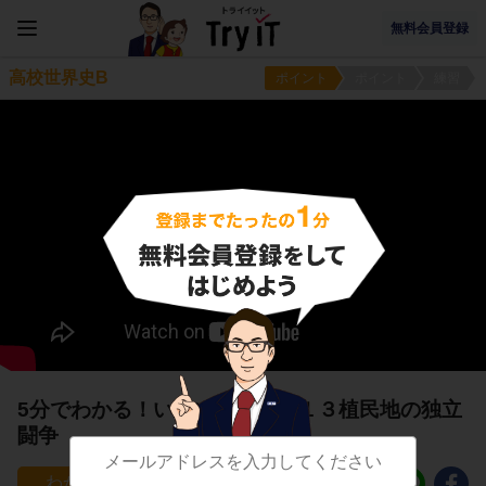
無料会員登録
高校世界史B
ポイント
ポイント
練習
5分でわかる！いよいよ衝突！１３植民地の独立
闘争
214