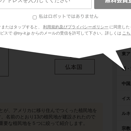
てください。
中世
中世
クまたはタップすると、
利用規約及びプライバシーポリシー
に同意した
スで @try-it.jp からのメールの受信を許可して下さい。詳しくは
こち
中世
東ア
明・
中国
イス
とが、アメリカに移り住んでつくった植民地を
ルネ
す。名前のとおり13の植民地が建設されたので
重要な植民地を５つに絞って紹介します。
宗教