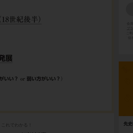
会
プ
ご利
信
先史
これでわかる！