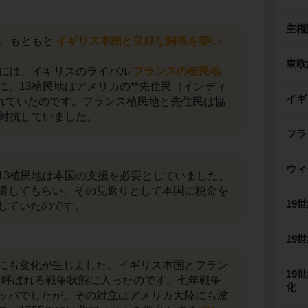
主権
は、もともと
イギリス本国と良好な関係を築い
東欧
隣には、イギリスのライバル
フランスの植民地
に、13植民地はアメリカの**先住民（インディ
イギ
われていたのです。フランス植民地と先住民は協
に対抗していました。
フラ
ウィ
13植民地は本国の支援を必要としていました。
遣してもらい、その見返りとして本国に税金を
19
していたのです。
19
にも変化が生じました。イギリス本国とフラン
19
と呼ばれる戦争状態に入ったのです。七年戦争
化
ッパでしたが、その対立はアメリカ大陸にも波