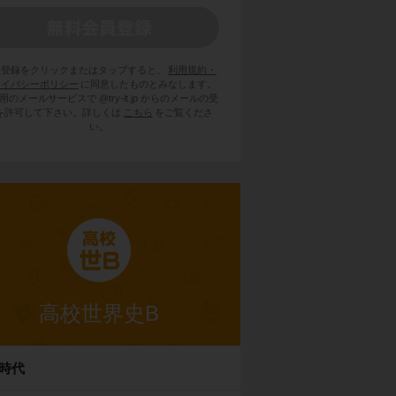
員登録をクリックまたはタップすると、
利用規約・
ライバシーポリシー
に同意したものとみなします。
用のメールサービスで @try-it.jp からのメールの受
を許可して下さい。詳しくは
こちら
をご覧くださ
い。
高校世界史B
時代