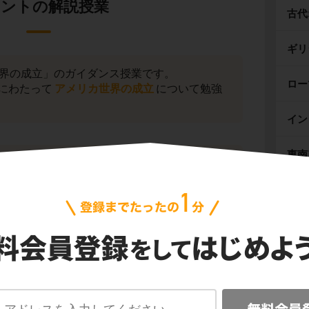
ントの解説授業
古代
ギリ
世界の成立」のガイダンス授業です。
ロー
にわたって
アメリカ世界の成立
について勉強
イン
東南
」と聞けば、世界一の経済大国
アメリカ合衆
ね。国際社会・国際経済における世界の中心と
中国
し、そんなアメリカはもともと
イギリスの植民
中国
東ア
リスがアメリカに建設した植民地の名前や、そ
本国と対立し、独立を求める動き
について、
イス
国が成立するまでの流れ
について勉強してい