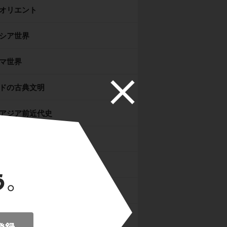
オリエント
シア世界
マ世界
ドの古典文明
アジア前近代史
の古典文明
の分裂・混乱期（魏晋南北朝）
ジア文明圏の形成（隋・唐）
ラーム世界