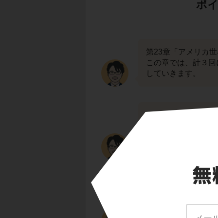
ポイ
第23章「アメリカ
この章では、計３回
していきます。
今でこそ「アメリカ
国
が思い浮かびます
いえる国です。しか
地
だったのです！
この授業では、イギ
の植民地が
イギリス
そして
アメリカ合衆