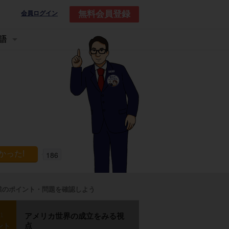
無料会員登録
会員ログイン
語
186
業のポイント・問題を確認しよう
p1
アメリカ世界の成立をみる視
点
ント