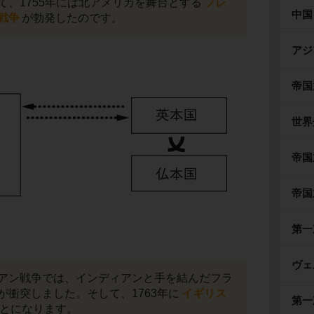
て、1755年には北アメリカを舞台とする
フレ
中国
戦争
が勃発したのです。
アジ
帝国
世界
帝国
帝国
第一
ヴェ
アン戦争では、インディアンと手を結んだフラ
が衝突しました。そして、1763年に
イギリス
第一
とになります。