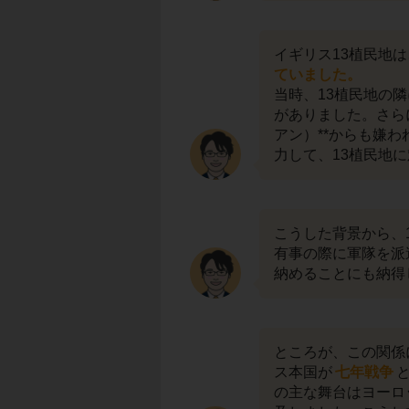
イギリス13植民地
ていました。
当時、13植民地の
がありました。さら
アン）**からも嫌
力して、13植民地
こうした背景から、
有事の際に軍隊を派
納めることにも納得
ところが、この関係
ス本国が
七年戦争
の主な舞台はヨーロ