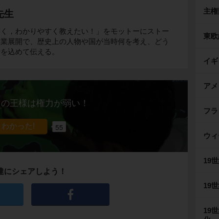
生
主権
先生
しく，わかりやすく教えたい！」をモットーにストー
東欧
授業展開で、歴史上の人物や国が当時何を考え、どう
情を込めて伝える。
イギ
アメ
スの王様は権力が弱い！
フラ
55
ウィ
19
達にシェアしよう！
19
19