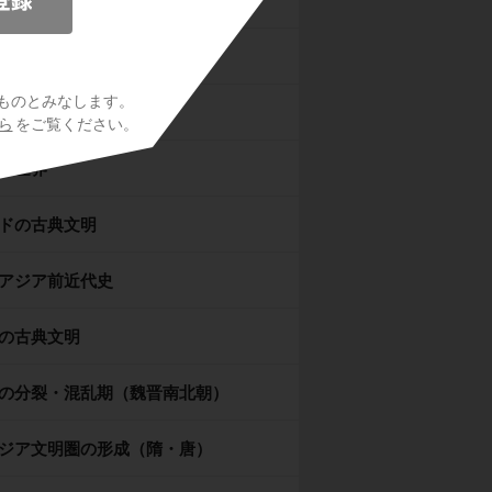
時代
オリエント
ものとみなします。
シア世界
ら
をご覧ください。
マ世界
ドの古典文明
アジア前近代史
の古典文明
の分裂・混乱期（魏晋南北朝）
ジア文明圏の形成（隋・唐）