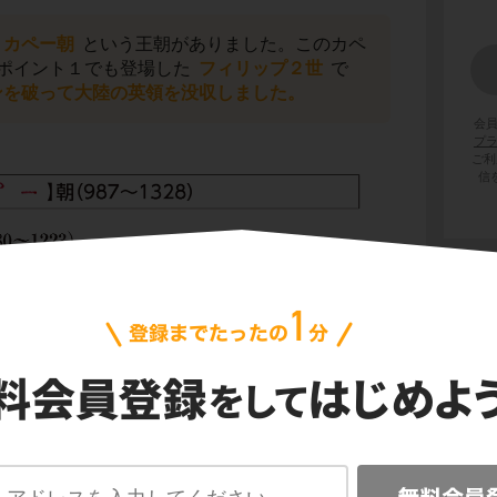
カペー朝
という王朝がありました。このカペ
ポイント１でも登場した
フィリップ２世
で
ンを破って大陸の英領を没収しました。
会
プ
ご利
信
ョワ十字軍を派遣して領土拡大！
ルイ９世
は、
アルビジョワ十字軍
を組織しま
ンスでは、キリスト教の一派
アルビジョワ派
す。アルビジョワ派はローマ教会からは
異端