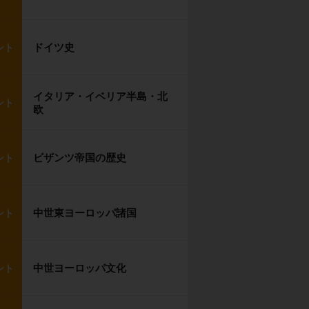
ドイツ史
ント
イタリア・イベリア半島・北
ント
欧
ビザンツ帝国の歴史
ント
中世東ヨーロッパ諸国
ント
中世ヨーロッパ文化
ント