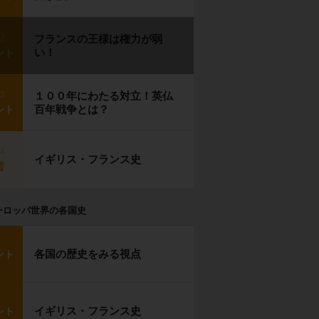
p2
フランスの王様は権力が弱
い！
ント
p3
１００年にわたる対立！英仏
百年戦争とは？
ント
p4
イギリス・フランス史
習
ーロッパ世界の各国史
各国の歴史をみる視点
ント
イギリス・フランス史
ント