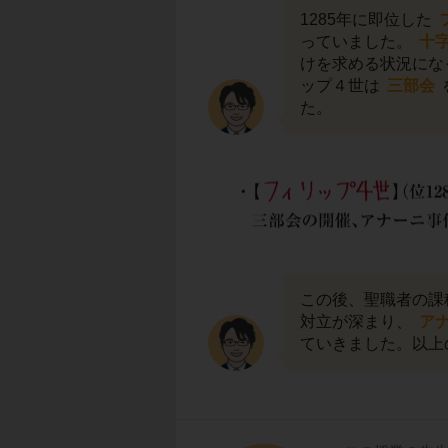
1285年に即位した
っていました。
十
けを求める状況にな
ップ４世は
三部会
た。
この後、聖職者の課
対立が深まり、
ア
ていきました。以上