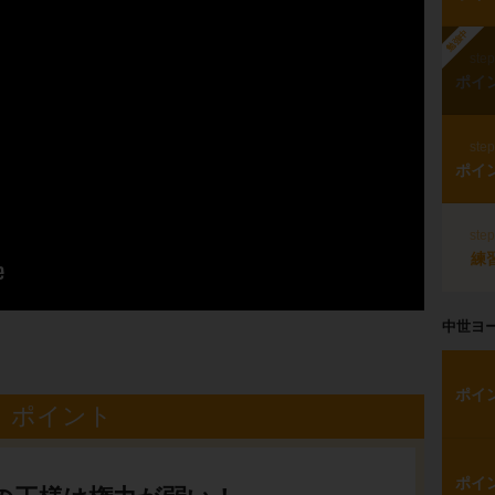
勉強中
ste
ポイ
ste
ポイ
ste
練
中世ヨ
ポイ
ポイント
ポイ