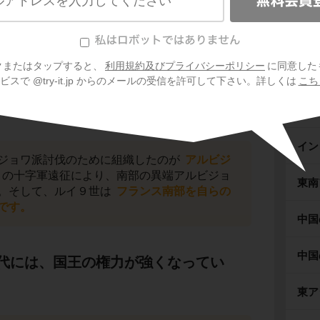
先史
たが、フランス南部では広く信仰されていまし
古代
クまたはタップすると、
利用規約及びプライバシーポリシー
に同意した
ギリ
スで @try-it.jp からのメールの受信を許可して下さい。詳しくは
こち
ロー
イン
ジョワ派討伐のために組織したのが
アルビジ
の十字軍遠征により、南部の異端アルビジョ
東南
。そして、ルイ９世は
フランス南部を自らの
です。
中国
中国
代には、国王の権力が強くなってい
東ア