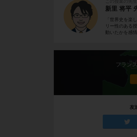
この授業の先
新里 将平 
「世界史を楽
リー性のある
動いたかを感
フラン
友