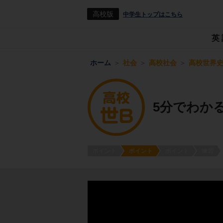
高校版
中学生トップはこちら
英
ホーム
社会
高校社会
高校世界史
5分でわか
ポイント
ポイント
ポイント
練習