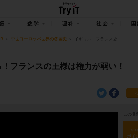
語
数学
理科
社会
国
B
中世ヨーロッパ世界の各国史
イギリス・フランス史
る！フランスの王様は権力が弱い！
この授
ste
ポイ