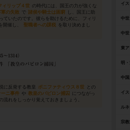
イス
フィリップ４世
の時代には、国王の力が強くな
字軍の失敗
で
諸侯や騎士は困窮
し、国王に助
中世
っていたのです。彼らを助けるために、フィリ
を開催し、
聖職者への課税
を取り決めまし
中世
東ア
明・
中国
税に反発する教皇
ボニファティウス８世
との
イス
ナーニ事件
や
教皇のバビロン捕囚
につながっ
の流れをしっかり覚えておきましょう。
ルネ
宗教