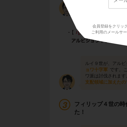
とみなされていまし
た。
会員登録をクリッ
ご利用のメールサービ
ルイ９世が、アルビ
ョワ十字軍
です。こ
ワ派は討伐されます
支配領域に加えたの
フィリップ４世の時
た！