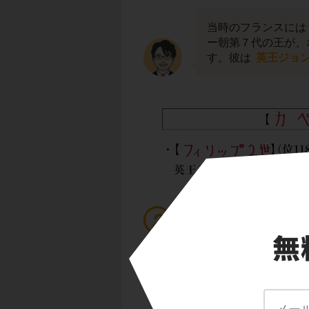
当時のフランスには
ー朝第７代の王が、
す。彼は
英王ジョ
ルイ９世、アルビジ
1226年に即位した
した。中世の南フラ
が流行していたので