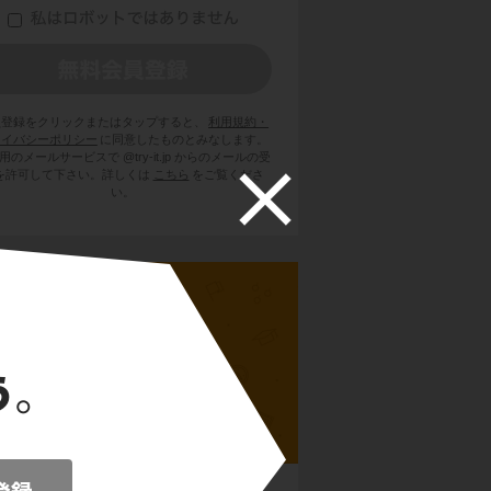
員登録をクリックまたはタップすると、
利用規約・
ライバシーポリシー
に同意したものとみなします。
用のメールサービスで @try-it.jp からのメールの受
を許可して下さい。詳しくは
こちら
をご覧くださ
い。
高校世界史B