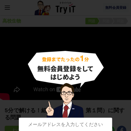
無料会員登録
高校生物
問題
問題
問題
5分で解ける！細胞（テスト１、第１問）に関す
る問題
32