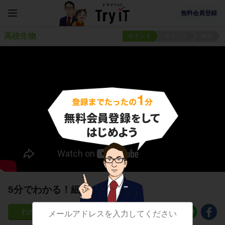
無料会員登録
高校生物
ポイント
ポイント
練習
5分でわかる！細胞
87