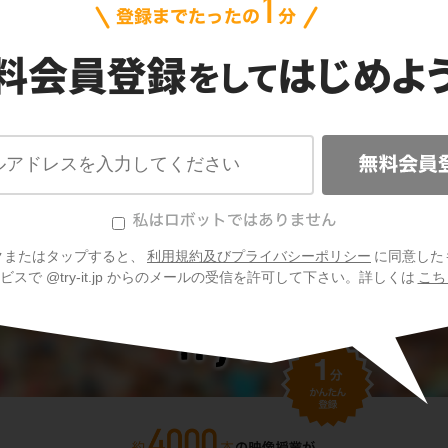
タンパク質の合成と働きの問題をもっと見
クまたはタップすると、
利用規約及びプライバシーポリシー
に同意した
スで @try-it.jp からのメールの受信を許可して下さい。詳しくは
こち