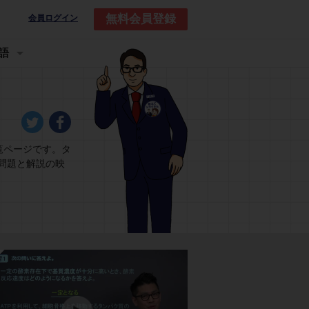
無料会員登録
会員ログイン
語
覧ページです。タ
問題と解説の映
問題