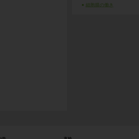
細胞膜の働き
中学
高校