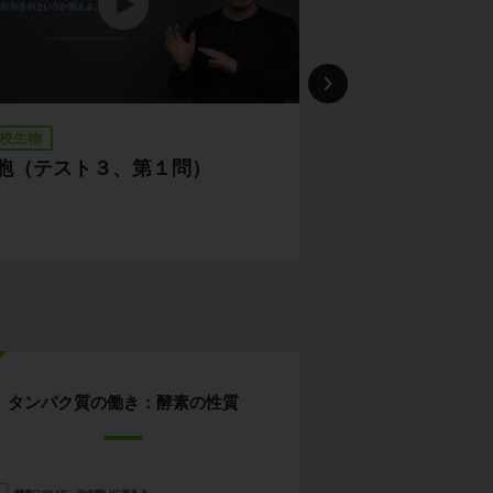
校生物
高校生物
胞（テスト３、第１問）
細胞（テスト３
タンパク質の働き：酵素の性質