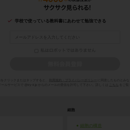
学校で使っている教科書にあわせて勉強できる
録をクリックまたはタップすると、
利用規約・プライバシーポリシー
に同意したものとみな
ールサービスで @try-it.jp からのメールの受信を許可して下さい。詳しくは
こちら
をご覧
細胞
細胞の構造