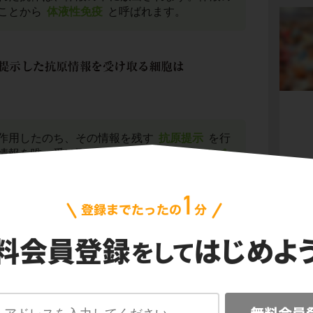
ことから
体液性免疫
と呼ばれます。
作用したのち、その情報を残す
抗原提示
を行
情報を唯一受け取ることができるのは
ヘルパ
抗原提示を受けたヘルパーT細胞は
インターロ
とによって、B細胞を分化し増殖させていきま
会
プ
ご利