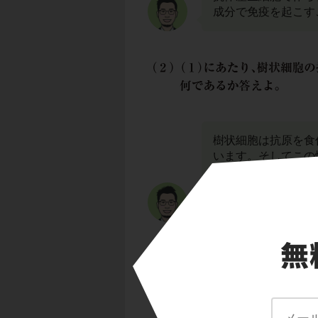
成分で免疫を起こす
樹状細胞は抗原を食
います。そしてこの
ーT細胞
でしたね。
イキン
を分泌するこ
す。