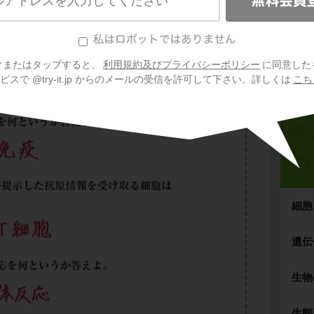
報に基づいて、特定の抗原にのみ結合すること
信
び、抗原と抗体との結合のことを
抗原抗体反
。
クまたはタップすると、
利用規約及びプライバシーポリシー
に同意した
スで @try-it.jp からのメールの受信を許可して下さい。詳しくは
こち
細胞
遺伝
生物
生態