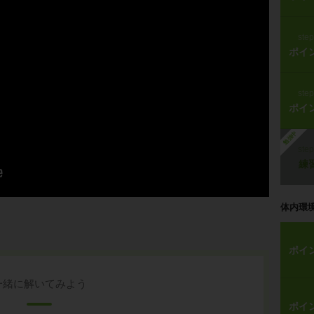
ste
ポイ
ste
ポイ
勉強中
ste
練
体内環
ポイ
一緒に解いてみよう
ポイ