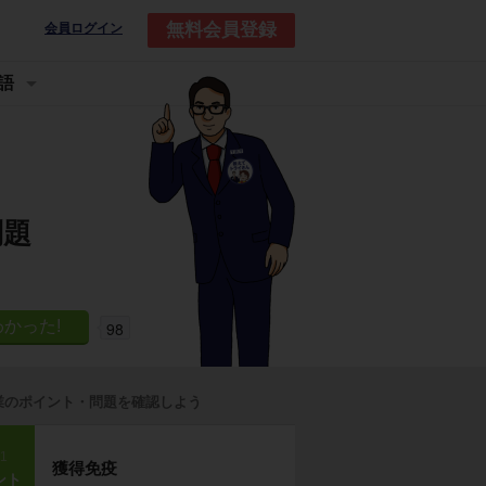
無料会員登録
会員ログイン
語
問題
98
業のポイント・問題を確認しよう
p1
獲得免疫
ント