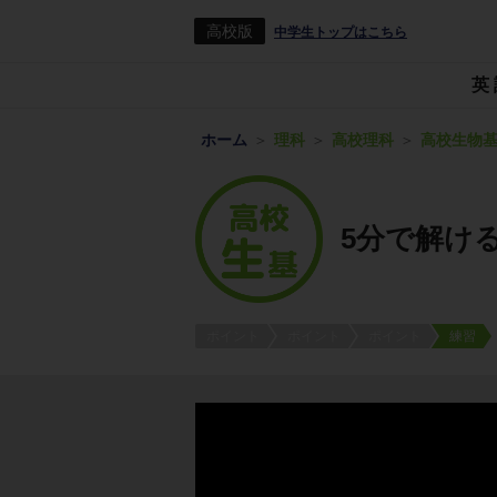
高校版
中学生トップはこちら
英
ホーム
理科
高校理科
高校生物
5分で解け
ポイント
ポイント
ポイント
練習