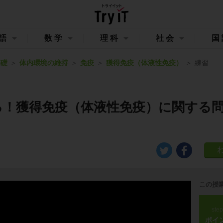
語
数学
理科
社会
国
基礎
体内環境の維持
免疫
獲得免疫（体液性免疫）
練習
る！獲得免疫（体液性免疫）に関する
この授
ste
ポイ