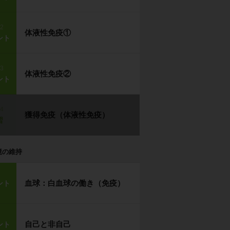
p2
体液性免疫①
ント
p3
体液性免疫②
ント
p4
獲得免疫（体液性免疫）
習
境の維持
血球：白血球の働き（免疫）
ント
自己と非自己
ント