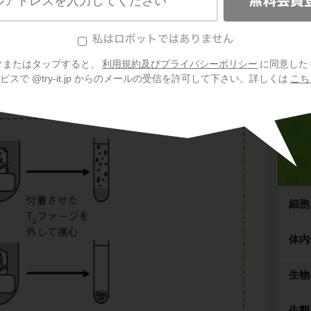
信
染させたあと、液を軽く攪拌します。すると、
から外れることになります。さらにこの液を遠
クまたはタップすると、
利用規約及びプライバシーポリシー
に同意した
を液に沈殿させます。
スで @try-it.jp からのメールの受信を許可して下さい。詳しくは
こち
細胞
体内
生物
生態