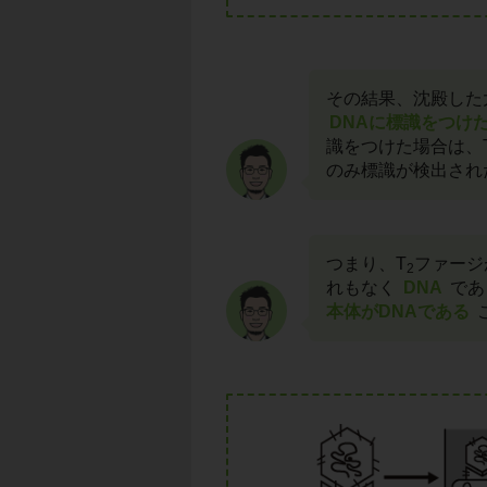
その結果、沈殿した
DNAに標識をつけ
識をつけた場合は、
のみ標識が検出され
つまり、T
ファージ
2
れもなく
DNA
であ
本体がDNAである