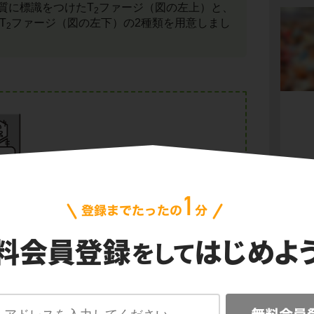
質に標識をつけたT
ファージ（図の左上）と、
2
T
ファージ（図の左下）の2種類を用意しまし
2
会
プ
ご利