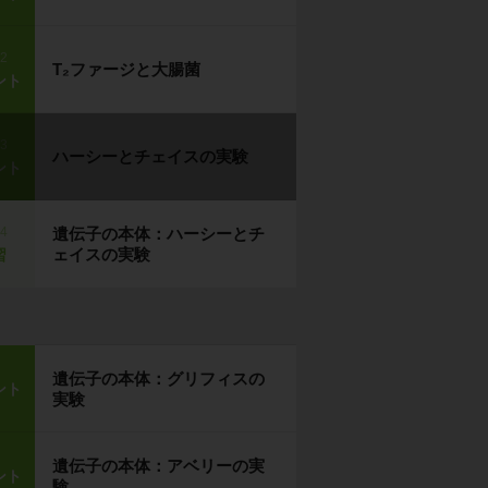
p2
T₂ファージと大腸菌
ント
p3
ハーシーとチェイスの実験
ント
p4
遺伝子の本体：ハーシーとチ
ェイスの実験
習
遺伝子の本体：グリフィスの
ント
実験
遺伝子の本体：アベリーの実
ント
験