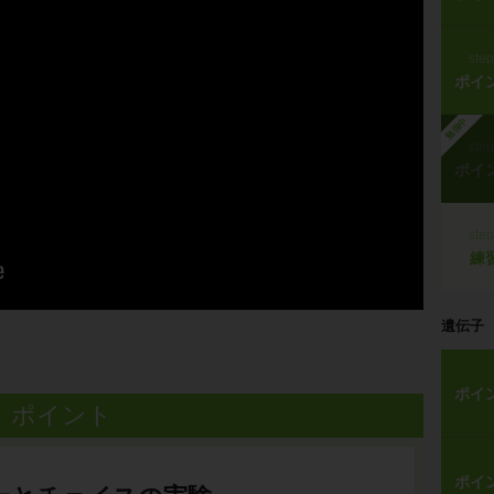
ste
ポイ
勉強中
ste
ポイ
ste
練
遺伝子
ポイ
ポイント
ポイ