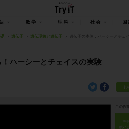
語
数学
理科
社会
国
基礎
遺伝子
遺伝現象と遺伝子
遺伝子の本体：ハーシーとチェ
る！ハーシーとチェイスの実験
この授
ste
ポイ