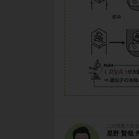
この授業の先
星野 賢哉 