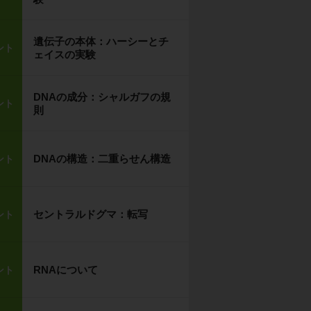
遺伝子の本体：ハーシーとチ
ント
ェイスの実験
DNAの成分：シャルガフの規
ント
則
DNAの構造：二重らせん構造
ント
セントラルドグマ：転写
ント
RNAについて
ント