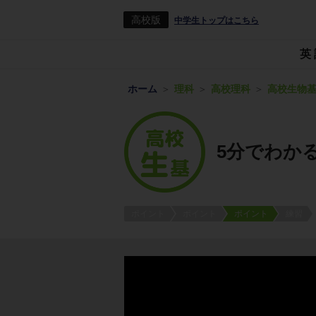
高校版
中学生トップはこちら
英
ホーム
理科
高校理科
高校生物
5分でわか
ポイント
ポイント
ポイント
練習