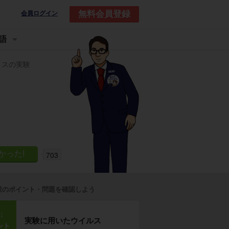
無料会員登録
会員ログイン
語
イスの実験
703
業のポイント・問題を確認しよう
p1
実験に用いたウイルス
ント