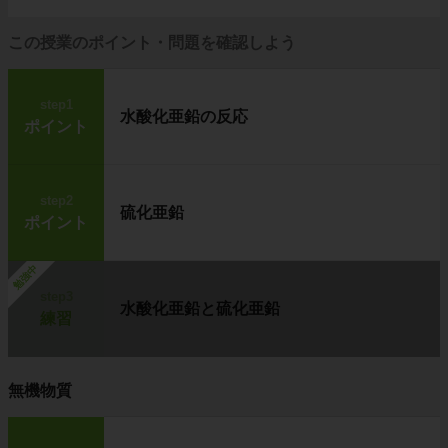
この授業のポイント・問題を確認しよう
step1
水酸化亜鉛の反応
ポイント
step2
硫化亜鉛
ポイント
勉強中
step3
水酸化亜鉛と硫化亜鉛
練習
無機物質