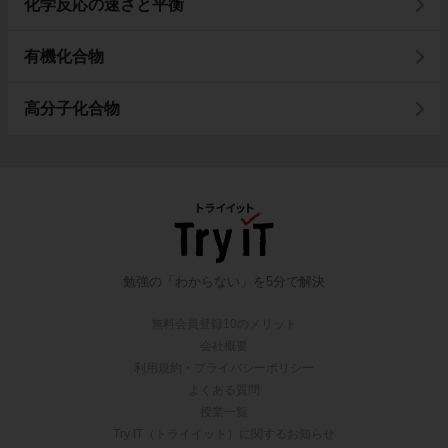
化学反応の速さと平衡
有機化合物
高分子化合物
勉強の「わからない」を5分で解決
無料会員登録10のメリット
会社概要
利用規約・プライバシーポリシー
よくある質問
授業一覧
Try IT（トライイット）に関するお知らせ