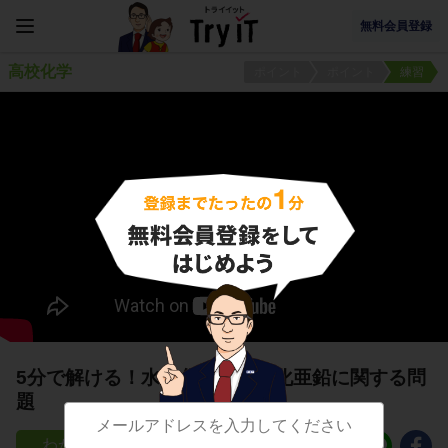
無料会員登録
高校化学
ポイント
ポイント
練習
5分で解ける！水酸化亜鉛と硫化亜鉛に関する問
題
9