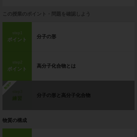
この授業のポイント・問題を確認しよう
step1
分子の形
ポイント
step2
高分子化合物とは
ポイント
勉強中
step3
分子の形と高分子化合物
練習
物質の構成