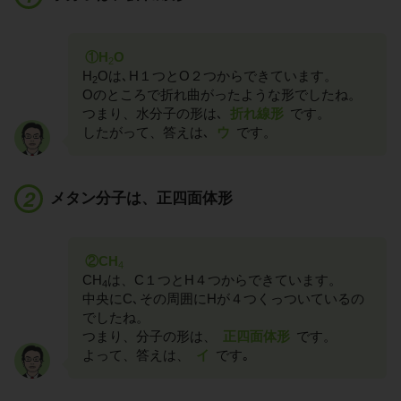
①H
O
2
H
Oは､H１つとO２つからできています。
2
Oのところで折れ曲がったような形でしたね。
つまり、水分子の形は､
折れ線形
です。
したがって、答えは､
ウ
です。
メタン分子は、正四面体形
②CH
4
CH
は、C１つとH４つからできています。
4
中央にC､その周囲にHが４つくっついているの
でしたね。
つまり、分子の形は、
正四面体形
です。
よって、答えは、
イ
です｡