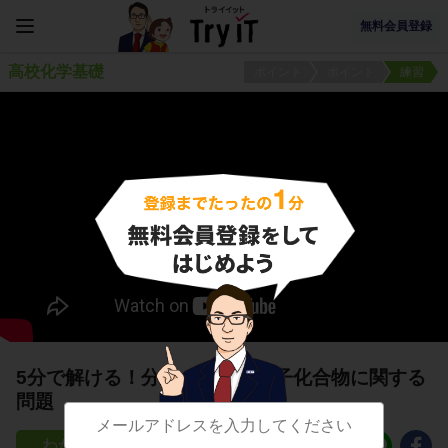
無料会員登録
高校化学基礎
ポイント
ポイント
練習
5分で解ける！分子の形と高分子化合物に関する
問題
60