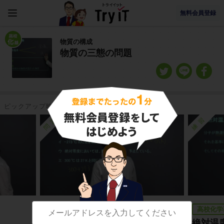
無料会員登録
物質の構成
物質の三態の問題
ピックアップ映像授業
問題
練習
高校化学基礎
高校化学
物質の構成（テスト３、第２問）
絶対温