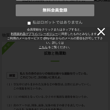
会員登録をクリックまたはタップすると、
利用規約及びプライバシーポリシー
に同意したものとみなします。
物質の三態の練習・例題ピックアップ
ご利用のメールサービスで @try-it.jp からのメールの受信を許可して下さ
い。詳しくは
練習
こちら
をご覧ください。
拡散と熱運動