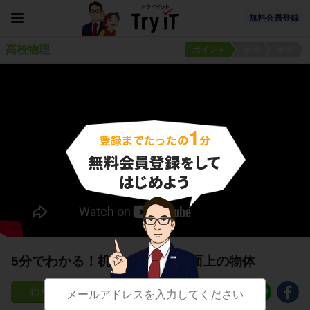
無料会員登録
高校物理
ポイント
練習
練習
5分でわかる！机上の物体と斜面上の物体
105