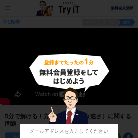
無料会員登録
中1数学
ポイント
例題
練習
5分で解ける！方程式の文章題（速さ）に関する
問題
386