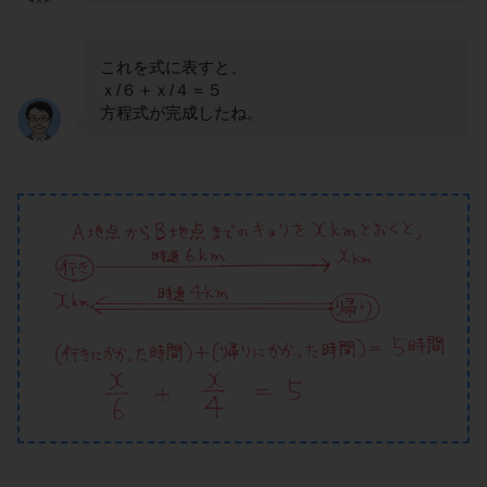
これを式に表すと、
ｘ/６＋ｘ/４＝５
方程式が完成したね。