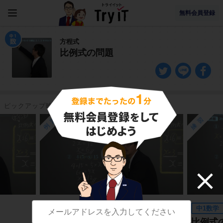
無料会員登録
方程式
比例式の問題
ピックアップ映像授業
例題
練習
中1数学
中1数学
比例式の解き方
比例式