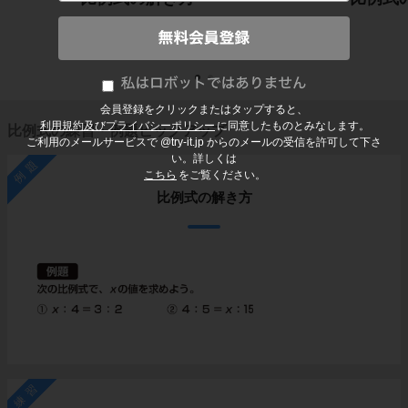
会員登録をクリックまたはタップすると、
利用規約及びプライバシーポリシー
に同意したものとみなします。
比例式の練習・例題ピックアップ
ご利用のメールサービスで @try-it.jp からのメールの受信を許可して下さ
い。詳しくは
例題
こちら
をご覧ください。
比例式の解き方
練習