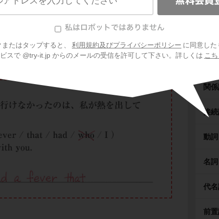
グに行けなかったのは，
私が熱を出してしまっ
分詞
 had a fever that
I couldn't go hiking with you.
仮定
クまたはタップすると、
利用規約及びプライバシーポリシー
に同意した
スで @try-it.jp からのメールの受信を許可して下さい。詳しくは
こち
比較
関係
接続
動詞
名詞
代名
前置