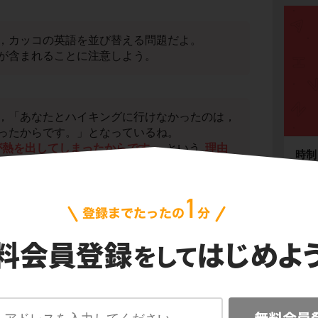
，カッコの英語を並び替える問題だよ。
が含まれることに注意しよう。
，「あなたとハイキングに行けなかったのは，
ったからです。」となっているね。
が熱を出してしまったからです」
という
理由
時制
文章
だとわかるね。
をIt isとthatで挟む
よ。
受動
助動
出してしまったから」という意味に並び替える
 a feverとなるね。
不定
動名