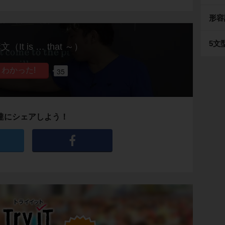
形容
5文
（It is … that ～）
35
達にシェアしよう！