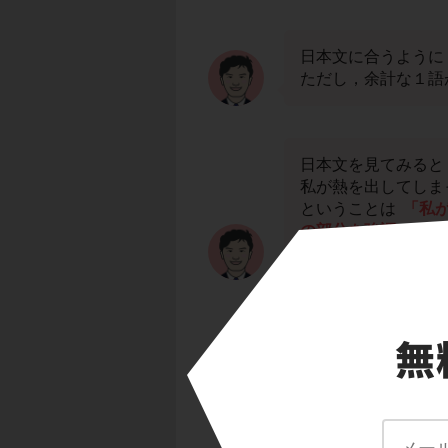
日本文に合うように
ただし，余計な１語
日本文を見てみると
私が熱を出してしま
ということは
「私
の部分を強調したい
だから
この理由の部分
そして，「私が熱を
と，because I had
これをつなげると，