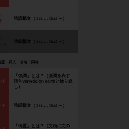
p2
強調構文（It is … that ～）
習
p3
強調構文（It is … that ～）
ンジ
倒置・挿入・省略・同格
「強調」とは？（強調を表す
ント
語句very/do/on earthと繰り返
し）
強調構文（It is … that ～）
ント
「倒置」とは？（文頭に文の
ント