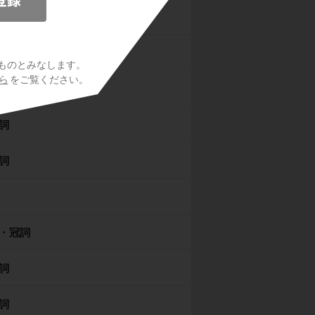
法
ものとみなします。
ら
をご覧ください。
詞
詞
・冠詞
詞
詞