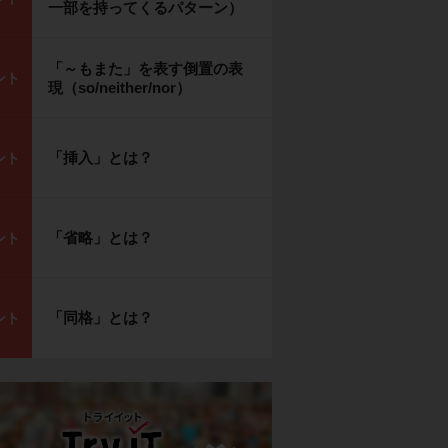
一部を持ってくるパターン）
「～もまた」を表す倒置の表
ント
現（so/neither/nor）
「挿入」とは？
ント
「省略」とは？
ント
「同格」とは？
ント