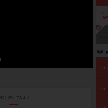
ste
練
勉強中
ste
チャレ
強調・
ポイ
ポイ
一緒に解いてみよう
ポイ