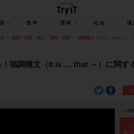
語
数学
理科
社会
国
文法
強調・倒置・挿入・省略・同格
強調構文（It is … that ～）
強調構文（It is … that ～）に関
この授
ste
ポイ