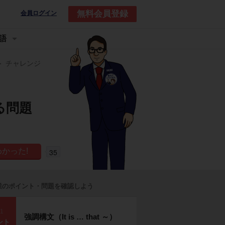
無料会員登録
会員ログイン
語
チャレンジ
する問題
35
業のポイント・問題を確認しよう
p1
強調構文（It is … that ～）
ント