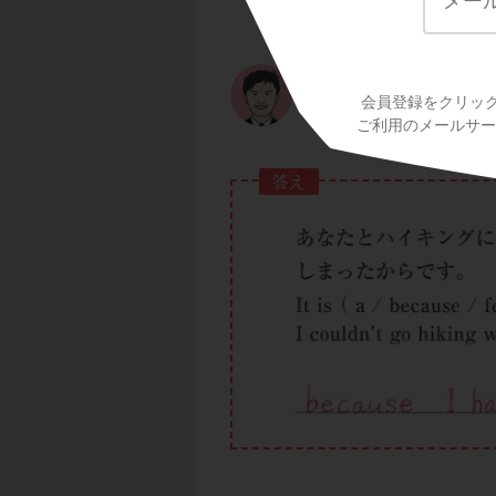
「あなたとハイキン
たからです
。」
It is that because I
となるんだね。
会員登録をクリッ
ご利用のメールサービ
答え