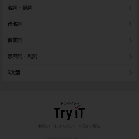
名詞・冠詞
代名詞
前置詞
形容詞・副詞
5文型
勉強の「わからない」を5分で解決