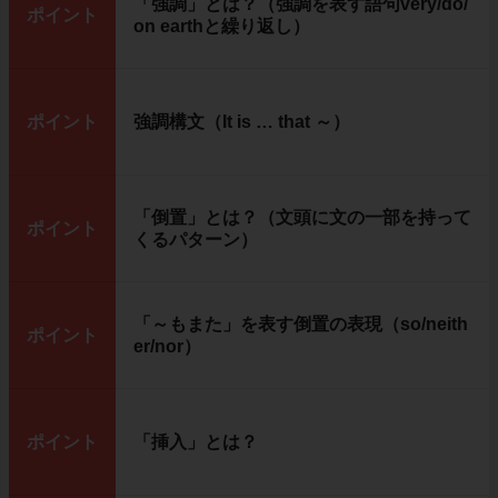
「強調」とは？（強調を表す語句very/do/
ポイント
on earthと繰り返し）
ポイント
強調構文（It is … that ～）
「倒置」とは？（文頭に文の一部を持って
ポイント
くるパターン）
「～もまた」を表す倒置の表現（so/neith
ポイント
er/nor）
ポイント
「挿入」とは？