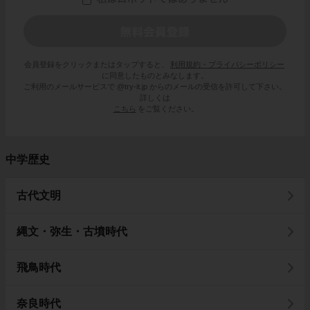
会員登録をクリックまたはタップすると、
利用規約・プライバシーポリシー
に同意したものとみなします。
ご利用のメールサービスで @try-it.jp からのメールの受信を許可して下さい。
詳しくは
こちら
をご覧ください。
中学歴史
古代文明
縄文・弥生・古墳時代
飛鳥時代
奈良時代