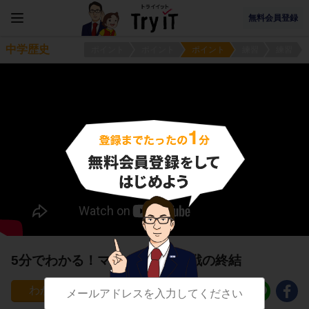
無料会員登録
中学歴史
ポイント
ポイント
ポイント
練習
練習
5分でわかる！マルタ会談と冷戦の終結
117