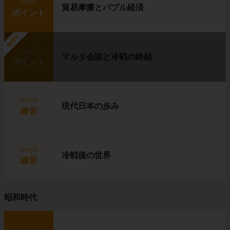
step2
貿易摩擦とバブル経済
ポイント
勉強中
step3
マルタ会談と冷戦の終結
ポイント
step4
現代日本の歩み
練習
step5
冷戦後の世界
練習
昭和時代