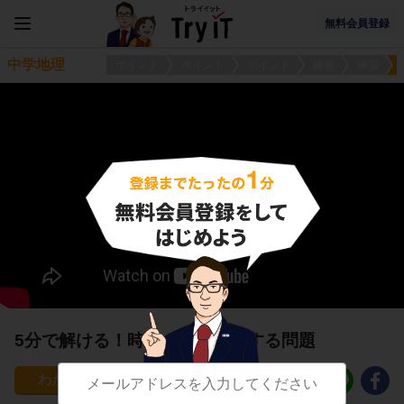
無料会員登録
中学地理
ポイント
ポイント
ポイント
練習
練習
5分で解ける！時差の計算に関する問題
2044