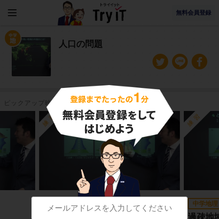
無料会員登録
人口の問題
ピックアップ映像授業
練習
練習
中学地理
中学地理
三大都市圏
過疎地