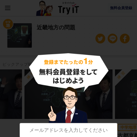
無料会員登録
近畿地方の問題
ピックアップ映像授業
練習
練習
中学地理
中学地理
近畿地方の地形
古都京