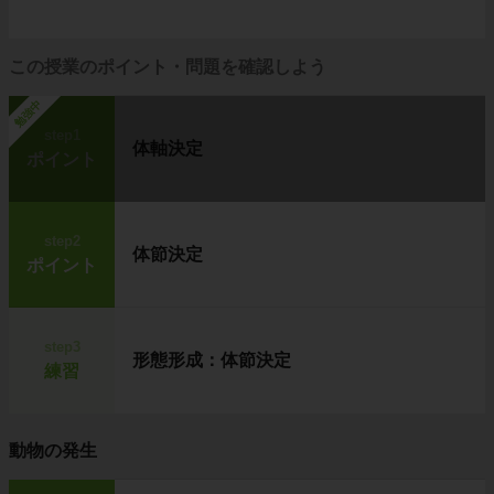
この授業のポイント・問題を確認しよう
勉強中
step1
体軸決定
ポイント
step2
体節決定
ポイント
step3
形態形成：体節決定
練習
動物の発生