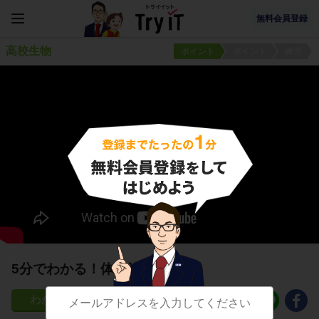
無料会員登録
高校生物
ポイント
ポイント
練習
5分でわかる！体軸決定
35