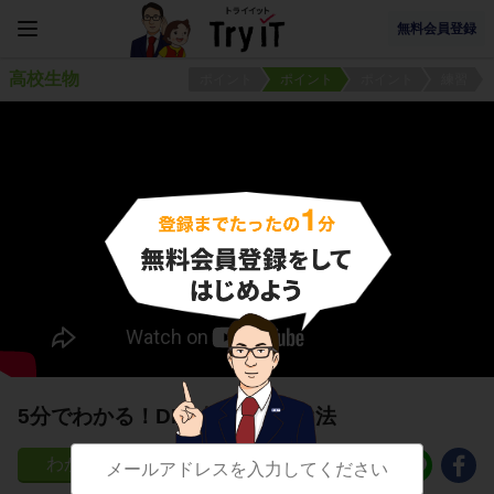
無料会員登録
高校生物
ポイント
ポイント
ポイント
練習
5分でわかる！DNA解析① PCR法
10