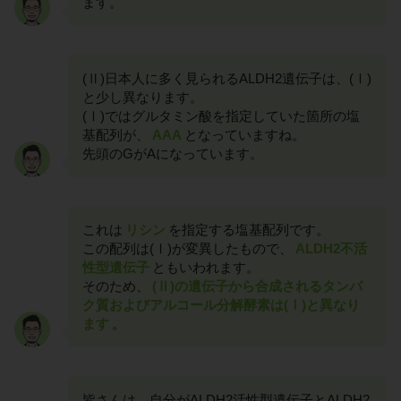
ます。
(Ⅱ)日本人に多く見られるALDH2遺伝子は、(Ⅰ)
と少し異なります。
(Ⅰ)ではグルタミン酸を指定していた箇所の塩
基配列が、
AAA
となっていますね。
先頭のGがAになっています。
これは
リシン
を指定する塩基配列です。
この配列は(Ⅰ)が変異したもので、
ALDH2不活
性型遺伝子
ともいわれます。
そのため、
(Ⅱ)の遺伝子から合成されるタンパ
ク質およびアルコール分解酵素は(Ⅰ)と異なり
ます
。
皆さんは、自分がALDH2活性型遺伝子とALDH2