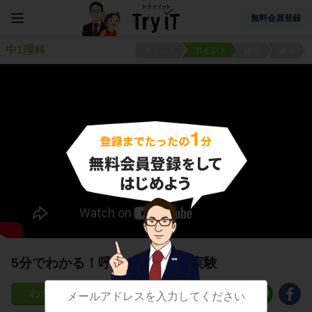
無料会員登録
中1理科
ポイント
ポイント
練習
練習
5分でわかる！呼吸と光合成の実験
147