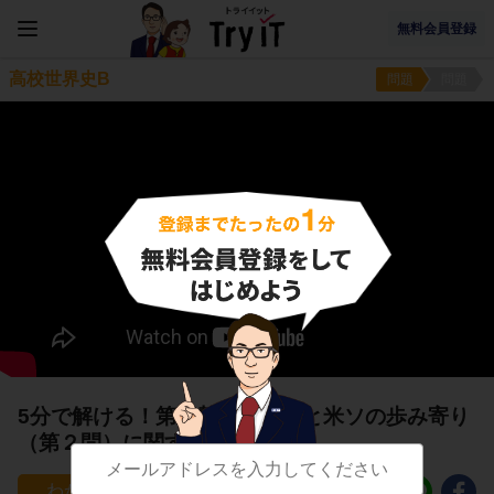
無料会員登録
高校世界史B
問題
問題
5分で解ける！第三勢力の台頭と米ソの歩み寄り
（第２問）に関する問題
10