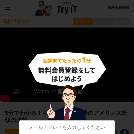
無料会員登録
高校世界史B
ポイント
ポイント
練習
5分でわかる！キューバ危機以降のアメリカ大統
領の政策
59