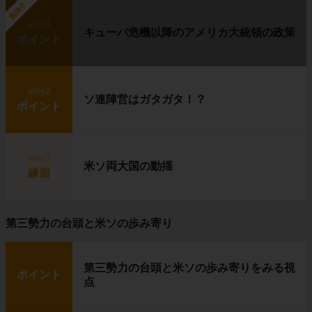
勉強中
step1
キューバ危機以降のアメリカ大統領の政策
ポイント
step2
ソ連陣営はガタガタ！？
ポイント
step3
米ソ両大国の動揺
練習
第三勢力の台頭と米ソの歩み寄り
第三勢力の台頭と米ソの歩み寄りをみる視
ポイント
点