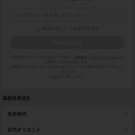
会員登録をクリックまたはタップすると、
利用規約・プライバシーポリシー
に同意したものとみなします。
ご利用のメールサービスで @try-it.jp からのメールの受信を許可して下さい。
詳しくは
こちら
をご覧ください。
高校世界史B
先史時代
古代オリエント