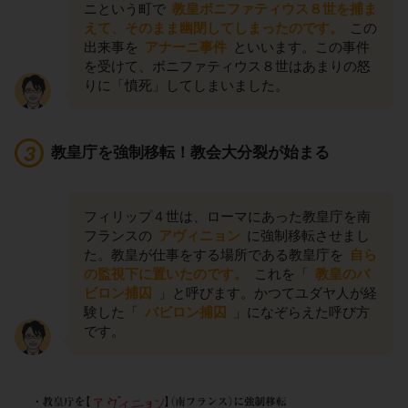
ニという町で
教皇ボニファティウス８世を捕ま
えて、そのまま幽閉してしまったのです。
この
出来事を
アナーニ事件
といいます。この事件
を受けて、ボニファティウス８世はあまりの怒
りに「憤死」してしまいました。
教皇庁を強制移転！教会大分裂が始まる
フィリップ４世は、ローマにあった教皇庁を南
フランスの
アヴィニョン
に強制移転させまし
た。教皇が仕事をする場所である教皇庁を
自ら
の監視下に置いたのです。
これを「
教皇のバ
ビロン捕囚
」と呼びます。かつてユダヤ人が経
験した「
バビロン捕囚
」になぞらえた呼び方
です。