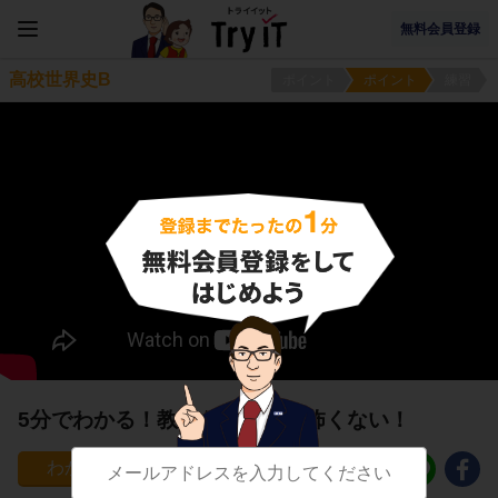
無料会員登録
高校世界史B
ポイント
ポイント
練習
5分でわかる！教皇なんてもう怖くない！
92