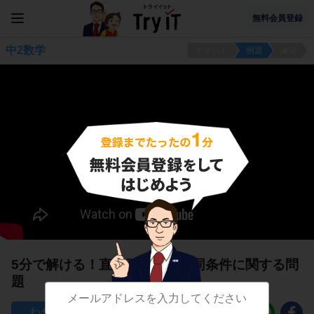
無料会員登録
中2数学
ポイント
例題
練習
5分で解ける！直角三角形の合同条件に関する問
題
75