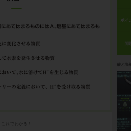
ポイ
問
酸と塩
これでわかる！