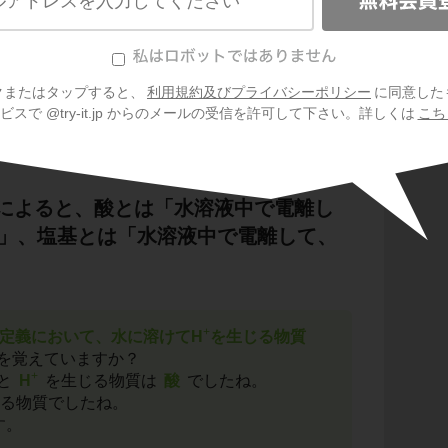
反応して水素を発生させる
反応して水素を発生させる物質
クまたはタップすると、
利用規約及びプライバシーポリシー
に同意した
して水素を発生させるのは
酸
でしたね。
スで @try-it.jp からのメールの受信を許可して下さい。詳しくは
こち
す。
物質
によると、酸とは「水溶液中で電離し
」、塩基とは「水溶液中で電離して、
+
定義において、水に溶けてH
を生じる物質
を覚えていますか？
+
と
H
を生じる物質は
酸
でしたね。
る物質でしたね。
す。