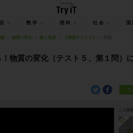
語
数学
理科
社会
国
基礎
物質の変化
酸と塩基
【確認テスト５】
問題
る！物質の変化（テスト５、第１問）
この授
勉強中
ste
問