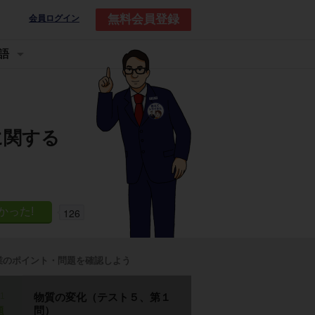
無料会員登録
会員ログイン
語
に関する
126
業のポイント・問題を確認しよう
p1
物質の変化（テスト５、第１
問）
題