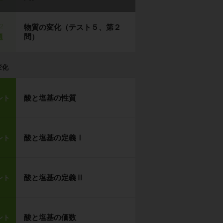
p2
物質の変化（テスト５、第２
問）
題
変化
酸と塩基の性質
ント
酸と塩基の定義Ⅰ
ント
酸と塩基の定義Ⅱ
ント
酸と塩基の価数
ント