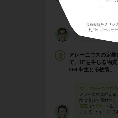
る、③MgやZnと
イ マグネシウムと
会員登録をクリッ
マグネシウムと反応
ご利用のメールサービ
よって、イは
A
で
アレーニウスの定義
+
て、H
を生じる物質
-
OH
を生じる物質」
ウ アレーニウスの
アレーニウスの定義
水に溶けて電離する
-
塩基
は
OH
を生じ
よって、ウは
A
で