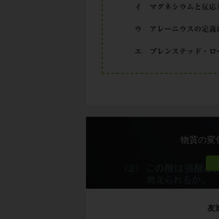
物質の変
友