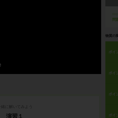
ste
問
物質の
ポイ
ポイ
ポイ
一緒に解いてみよう
演習１
ポイ