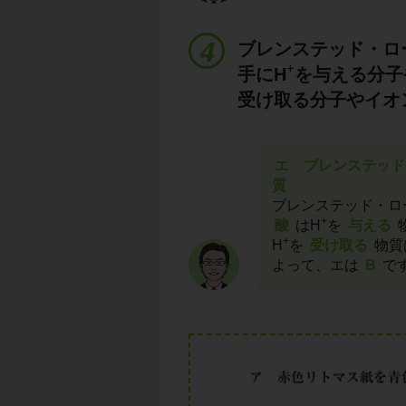
ブレンステッド・ロ
+
手にH
を与える分子
受け取る分子やイオ
エ ブレンステッド
質
ブレンステッド・ロ
+
酸
はH
を
与える
+
H
を
受け取る
物質
よって、エは
B
で