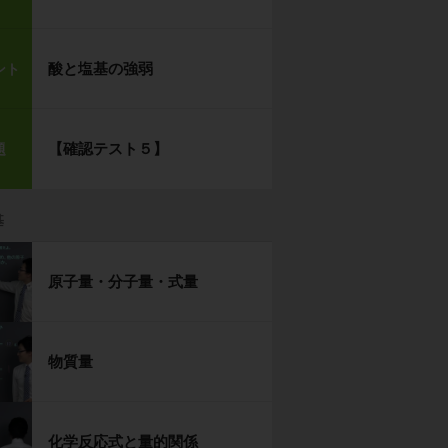
酸と塩基の強弱
ント
【確認テスト５】
題
基
原子量・分子量・式量
物質量
化学反応式と量的関係