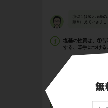
演習１は酸と塩基の
順番に見ていきまし
塩基の性質は、①苦
する、③手につける
ア 赤色リトマス紙
赤色リトマス紙を青
か？
塩基
でしたね。
よって、アは
B
で
酸の性質は、①酸味