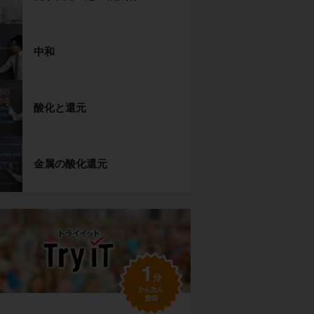
中和
酸化と還元
金属の酸化還元