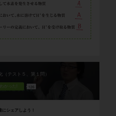
化（テスト５、第１問）
126
達にシェアしよう！