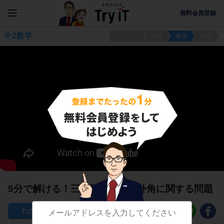
無料会員登録
中2数学
ポイント
例題
練習
練習
5分で解ける！三角形の内角と外角に関する問題
137