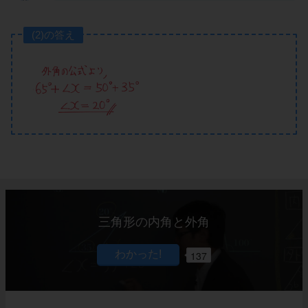
(2)の答え
三角形の内角と外角
137