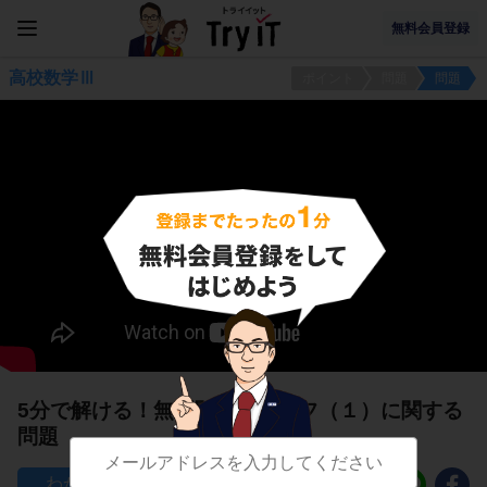
無料会員登録
高校数学Ⅲ
ポイント
問題
問題
5分で解ける！無理関数のグラフ（１）に関する
問題
20