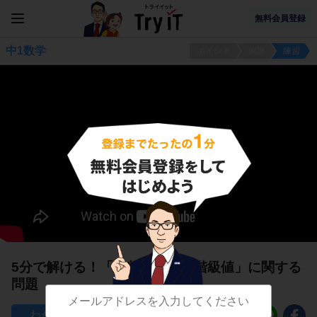
無料会員登録
中1数学
ポイント
例題
練習
5分で解ける！「最頻値」と「階級値」に関する
問題
938