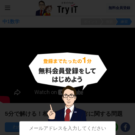
無料会員登録
中1数学
ポイント
例題
練習
5分で解ける！相対度数の求め方に関する問題
265