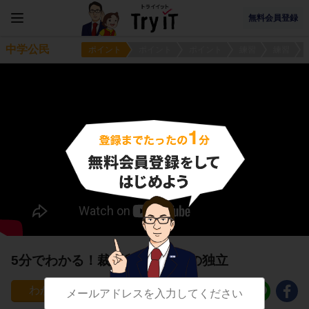
無料会員登録
中学公民
ポイント
ポイント
ポイント
練習
練習
5分でわかる！裁判所と司法権の独立
275