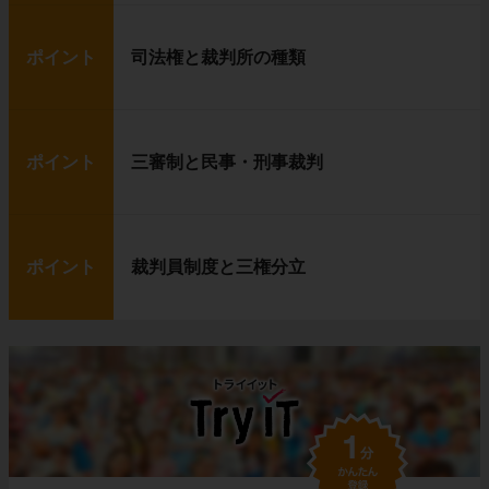
ポイント
司法権と裁判所の種類
ポイント
三審制と民事・刑事裁判
ポイント
裁判員制度と三権分立