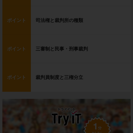
ポイント
司法権と裁判所の種類
ポイント
三審制と民事・刑事裁判
ポイント
裁判員制度と三権分立