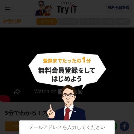
無料会員登録
中学公民
ポイント
ポイント
ポイント
練習
練習
5分でわかる！内閣の仕事
397