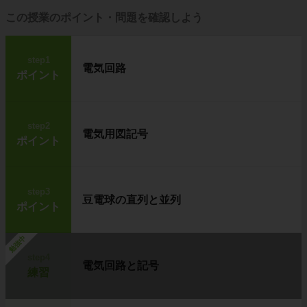
この授業のポイント・問題を確認しよう
step1
電気回路
ポイント
step2
電気用図記号
ポイント
step3
豆電球の直列と並列
ポイント
勉強中
step4
電気回路と記号
練習