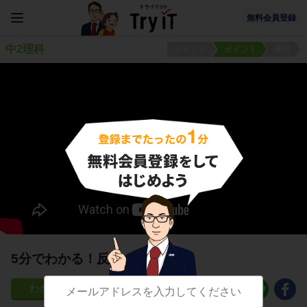
無料会員登録
中2理科
ポイント
ポイント
練習
5分でわかる！反射の流れ
210