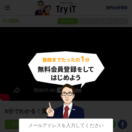
無料会員登録
中2理科
ポイント
ポイント
練習
練習
5分でわかる！質量保存
637