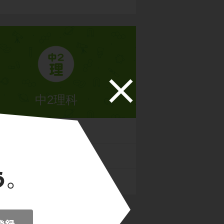
中2理科
の世界
とそのはたらき
とその変化