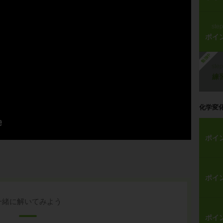
ste
ポイ
勉強中
ste
練
化学変
ポイ
ポイ
一緒に解いてみよう
ポイ