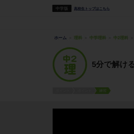
中学版
高校生トップはこちら
ホーム
理科
中学理科
中2理科
5分で解け
ポイント
ポイント
練習