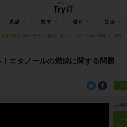
英語
数学
理科
社会
化学変化と原子・分子
酸化・還元
エタノールの燃焼
練習
る！エタノールの燃焼に関する問題
この授
ste
ポイ