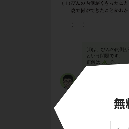
(1)は、びんの内
という問題です。
正解は
水
です。
水の確かめ方は、び
コバルト紙を使った
さい。
石灰水が白くにごる