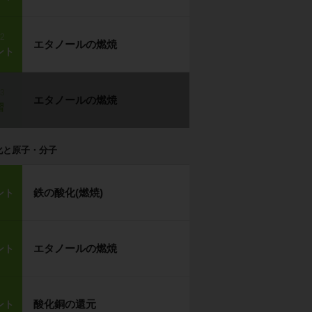
p2
エタノールの燃焼
ント
p3
エタノールの燃焼
習
化と原子・分子
鉄の酸化(燃焼)
ント
エタノールの燃焼
ント
酸化銅の還元
ント