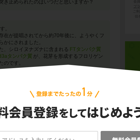
突き止められたのはいつだと思いますか？
会
プ
ご利
信
です。
存在が提唱されてから約70年後に、ようやくフ
らかにされました。
た、シロイヌナズナに含まれる
FTタンパク質
d3aタンパク質
が、花芽を形成するフロリゲン
たのです。
成ホルモン
であり、
FTタンパク質
や
Hd3aタ
類があることを覚えておきましょう。
細胞
4つ
代謝
遺伝