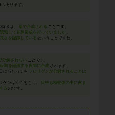
4つあります。
の特徴は、
葉で合成される
ことです。
認識して花芽形成を行っていました
。
長さを認識している
ということですね。
で分解されない
ことです。
暗期を認識する夜間に合成
されます。
日に当たっても
フロリゲンが分解されることは
リゲンは活性をもち、
日中も植物体の中に留ま
する
のです。