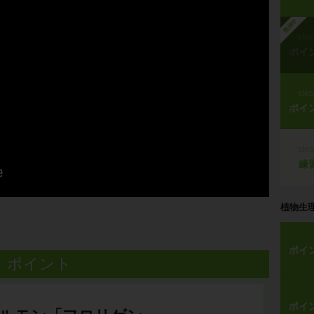
勉強中
ste
ポイ
ste
ポイ
ste
練
植物生
ポイ
ポイント
ポイ