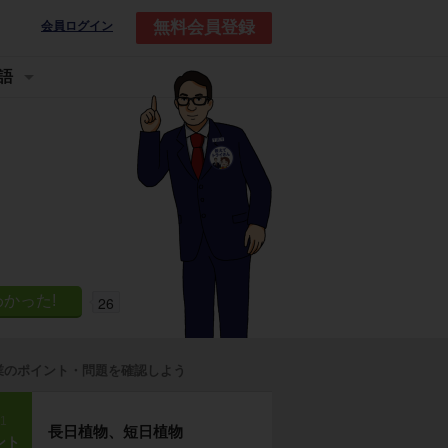
無料会員登録
会員ログイン
語
26
業のポイント・問題を確認しよう
p1
長日植物、短日植物
ント