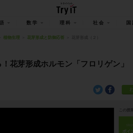
語
数学
理科
社会
国
植物生理
花芽形成と防御応答
花芽形成（２）
る！花芽形成ホルモン「フロリゲン」
この授
ste
ポイ