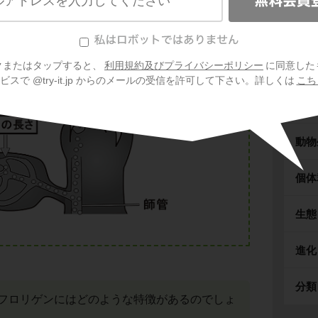
い。
で
フロリゲン
が合成される様子です。
生殖
クまたはタップすると、
利用規約及びプライバシーポリシー
に同意した
動物
スで @try-it.jp からのメールの受信を許可して下さい。詳しくは
こち
植物
動物
個体
生態
進化
分類
フロリゲンにはどのような特徴があるのでしょ