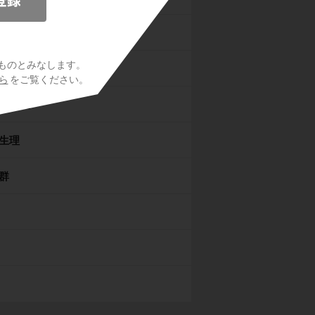
ものとみなします。
の発生
ら
をご覧ください。
の発生
生理
群