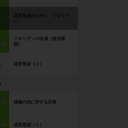
p2
花芽形成ホルモン「フロリゲ
ン」
ント
p3
フロリゲンの合成（短日植
物）
ント
p4
花芽形成（２）
習
理
植物の光に対する応答
ント
花芽形成（１）
ント