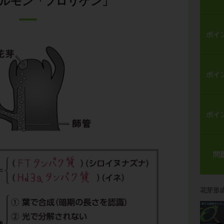
ルモン「フロリゲン」
ポイ
ポイ
ポイ
問
花芽形