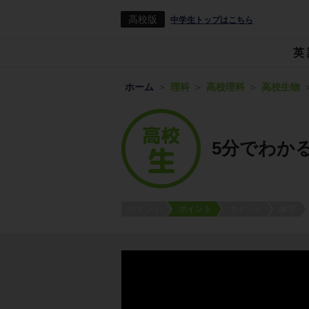
高校版
中学生トップはこちら
英
ホーム
理科
高校理科
高校生物
5分でわか
ポイント
ポイント
ポイント
練習