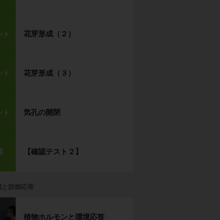
花芽形成（２）
ント
花芽形成（３）
ント
気孔の開閉
ント
【確認テスト２】
題
成と防御応答
植物ホルモンと環境応答